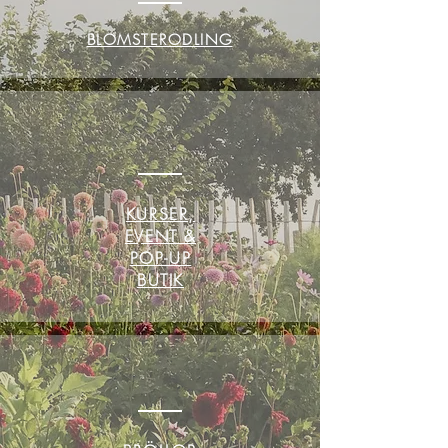
BLOMSTERODLING
KURSER,
EVENT &
POP-UP
BUTIK