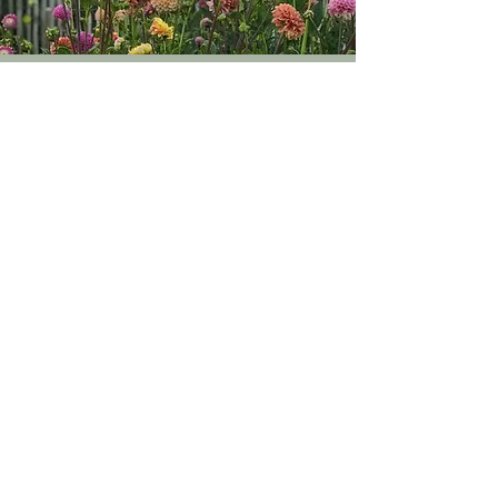
KONTAKTA 
BLOMSTRA	
Här kan du beställa eller ställa en 
fråga. 
maria@blomstra.florist
 0706-
769890
Namn
*
Email
*
Meddelande