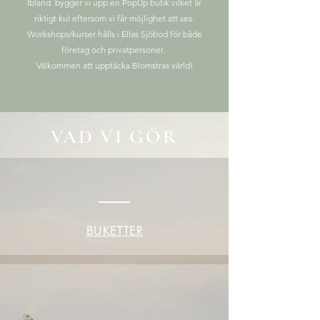
Ibland bygger vi upp en PopUp butik vilket är
riktigt kul eftersom vi får möjlighet att ses.
Workshops/kurser hålls i Ellas Sjöbod för både
företag och privatpersoner.
Välkommen att upptäcka Blomstras värld!
VAD VI GÖR
BUKETTER